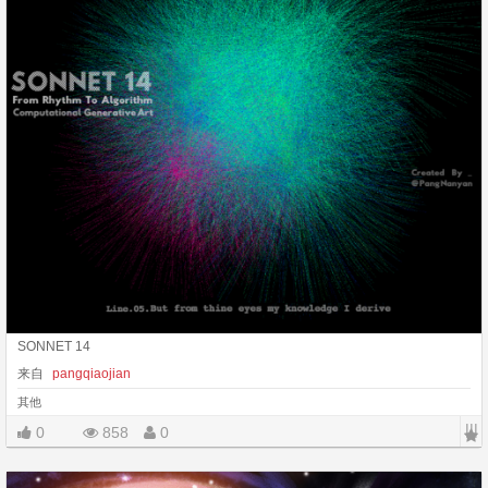
SONNET 14
来自
pangqiaojian
其他
|||
0
858
0