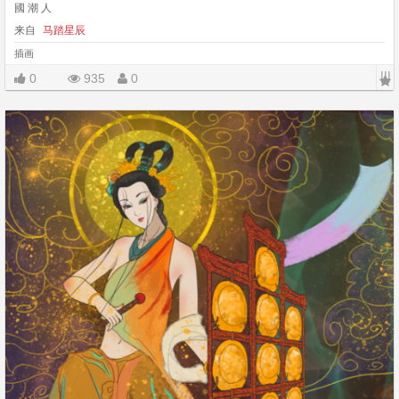
國 潮 人
来自
马踏星辰
插画
|||
0
935
0