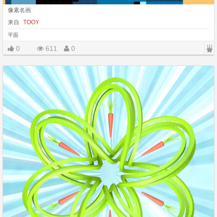
像素名画
来自
TOOY
平面
|||
0
611
0