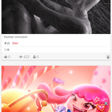
Human corrosion
来自
Stan
三维
|||
0
422
0