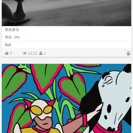
黑色童话
来自
oro
插画
|||
2
1112
1