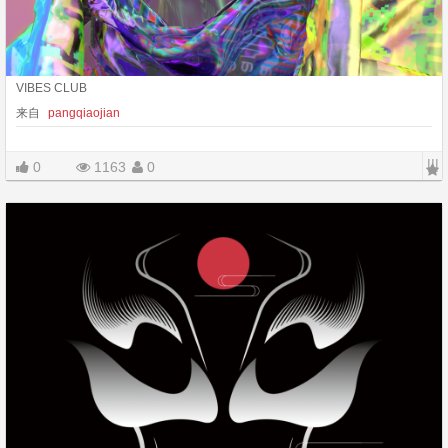
VIBES CLUB
来自
pangqiaojian
|||
0
1163
0