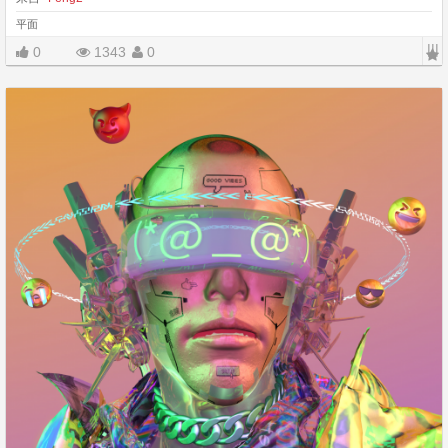
平面
|||
0
1343
0