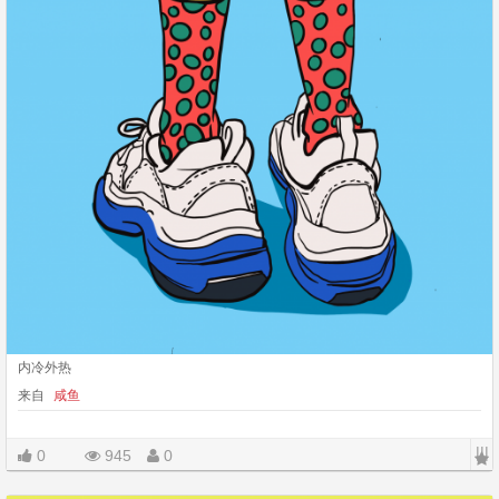
内冷外热
来自
咸鱼
|||
0
945
0