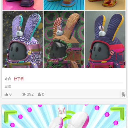
来自
孙宇哲
三维
|||
0
392
0