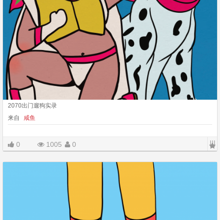
2070出门遛狗实录
来自
咸鱼
|||
0
1005
0