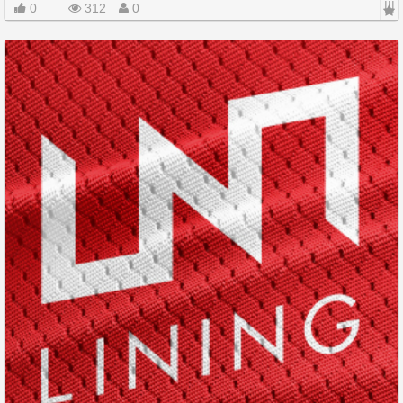
|||
0
312
0