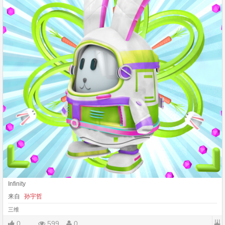
Infinity
来自
孙宇哲
三维
|||
0
599
0