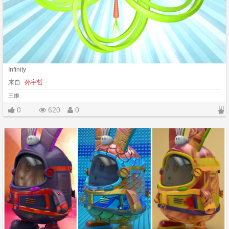
Infinity
来自
孙宇哲
三维
|||
0
620
0