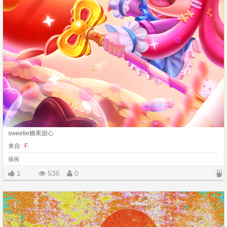
sweetie糖果甜心
来自
F.
插画
|||
1
536
0