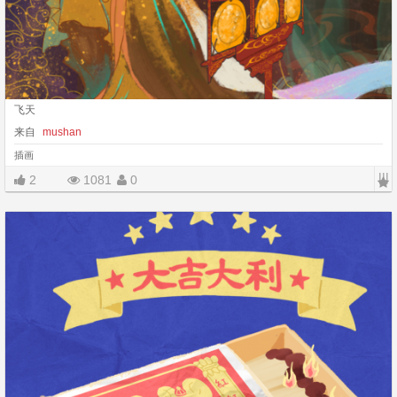
飞天
来自
mushan
插画
|||
2
1081
0