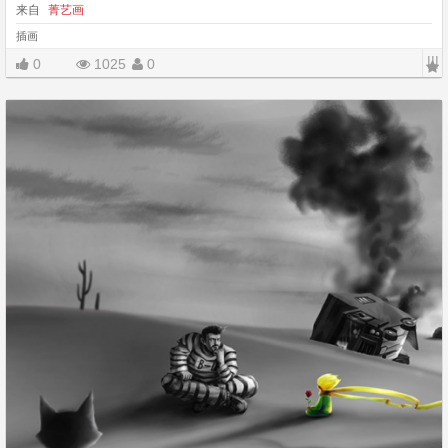
来自
菁艺画
插画
|||
0
1025
0