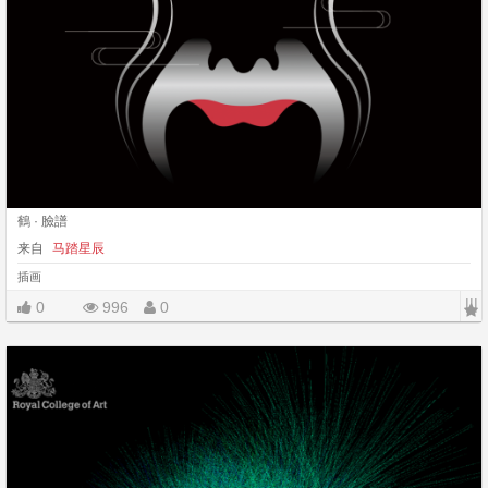
鶴 · 臉譜
来自
马踏星辰
插画
|||
0
996
0