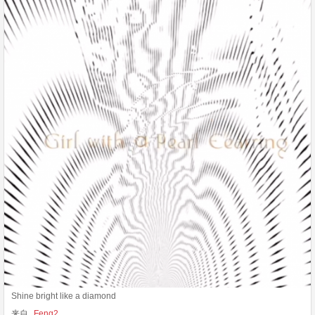
Shine bright like a diamond
来自
Feng2