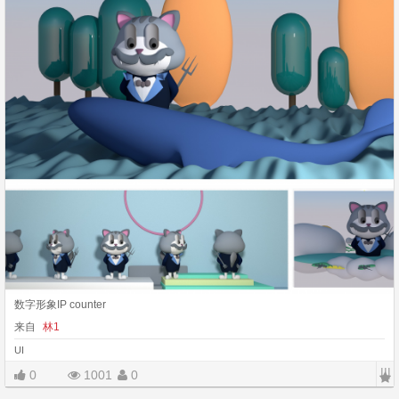
数字形象IP counter
来自
林1
UI
|||
0
1001
0