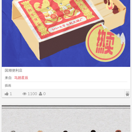
国潮便利店
来自
马踏星辰
插画
|||
1
1100
0