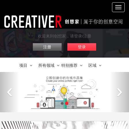
切
换
导
航
欢迎来到创想家，请登录/注册
注册
登录
项目
所有领域
特别推荐
区域
‹
›