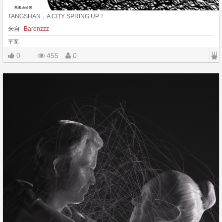
TANGSHAN，A CITY SPRING UP！
来自
Baronzzz
平面
|||
0
455
0