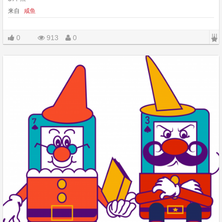
来自
咸鱼
|||
0
913
0