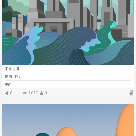
不系之舟
来自
林1
平面
|||
0
1010
0