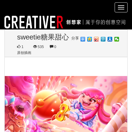
切
换
导
航
sweetie糖果甜心
分享
1
535
0
原创插画