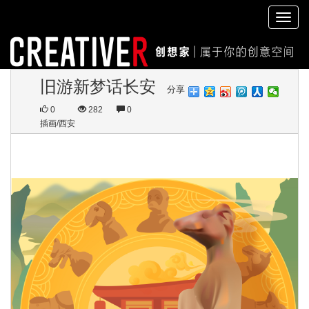
切
换
导
航
旧游新梦话长安
分享
0
282
0
插画/西安