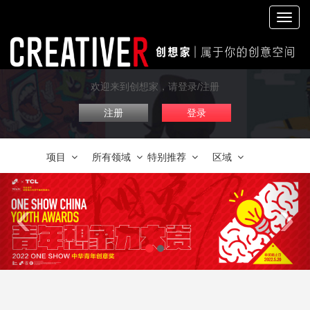
切
换
导
航
欢迎来到创想家，请登录/注册
注册
登录
项目
所有领域
特别推荐
区域
‹
›