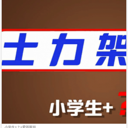
小学生+？=爱因斯坦