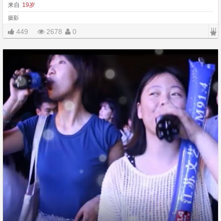
来自
19岁
摄影
|||
449
2678
0