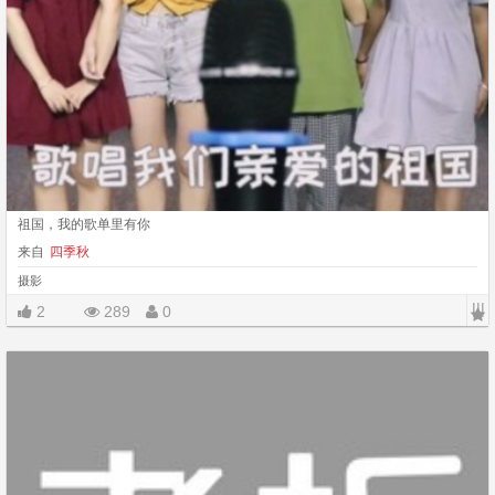
祖国，我的歌单里有你
来自
四季秋
摄影
|||
2
289
0