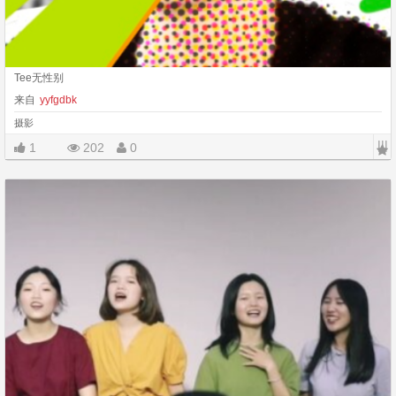
Tee无性别
来自
yyfgdbk
摄影
|||
1
202
0