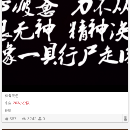
有备无患
来自
203小分队
摄影
|||
587
3242
0