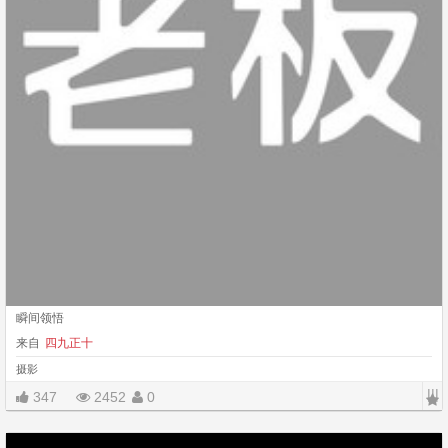
瞬间领悟
来自
四九正十
摄影
|||
347
2452
0