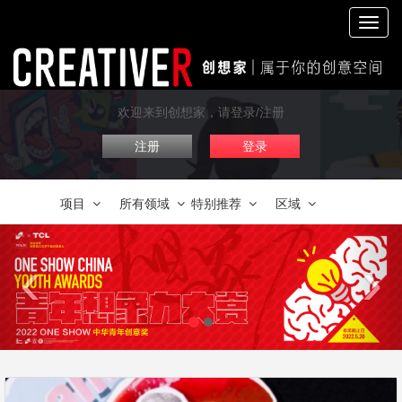
切
换
导
航
欢迎来到创想家，请登录/注册
注册
登录
项目
所有领域
特别推荐
区域
‹
›