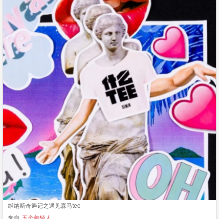
维纳斯奇遇记之遇见森马tee
来自
五个年轻人