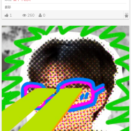
摄影
|||
1
260
0