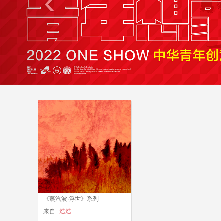
‹
《蒸汽波·浮世》系列
来自
浩浩