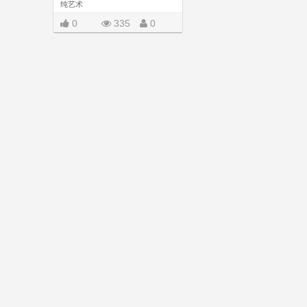
纯艺术
0
335
0
|||