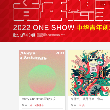
‹
Marry Christmas圣诞快乐
穿什么，就是什么---森马
来自
落日碰碰车
来自
天琪