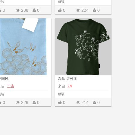
服装
服装
0
238
0
0
224
0
|||
|||
中国风
森马·唐外卖
来自
三吉
来自
ZM
服装
服装
0
226
0
0
214
0
|||
|||