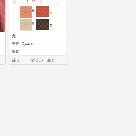
龙
来自
Xyxcair
服装
1
339
0
|||
|||