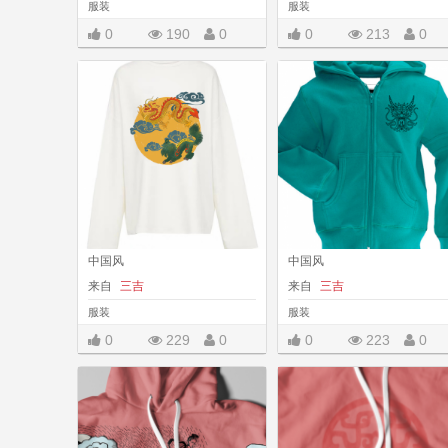
服装
服装
0
190
0
0
213
0
|||
中国风
中国风
来自
三吉
来自
三吉
服装
服装
0
229
0
0
223
0
|||