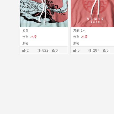
团圆
龙的传人
来自
木登
来自
木登
服装
服装
2
822
0
0
287
0
|||