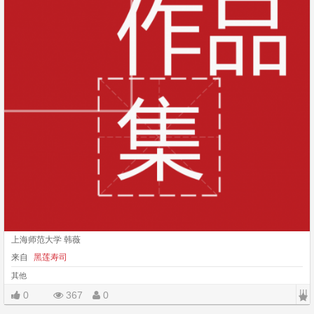
上海师范大学 韩薇
来自
黑莲寿司
其他
|||
0
367
0