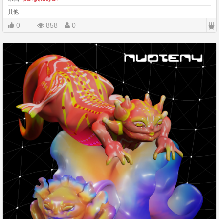
其他
|||
0
858
0