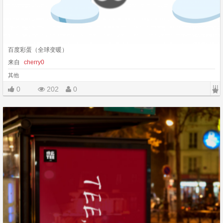
百度彩蛋（全球变暖）
来自
cherry0
其他
|||
0
202
0