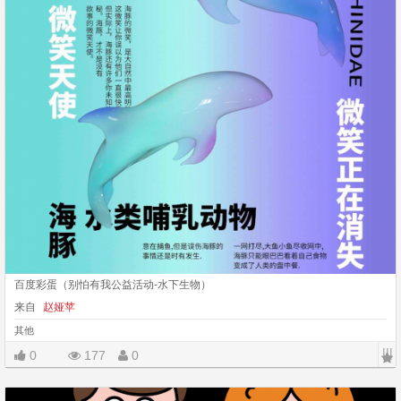
百度彩蛋（别怕有我公益活动-水下生物）
来自
赵娅苹
其他
|||
0
177
0