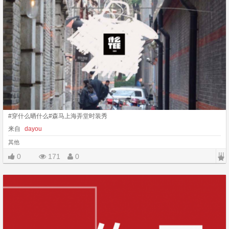
#穿什么晒什么#森马上海弄堂时装秀
来自
dayou
其他
|||
0
171
0