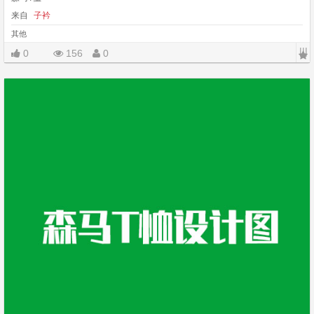
来自
子衿
其他
|||
0
156
0