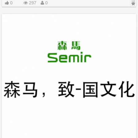
|||
0
297
0