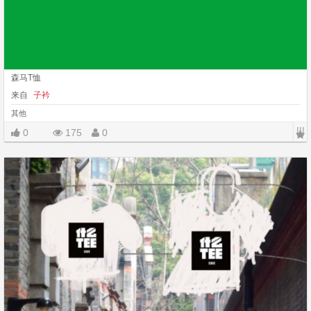
森马T恤
来自
子衿
其他
|||
0
175
0