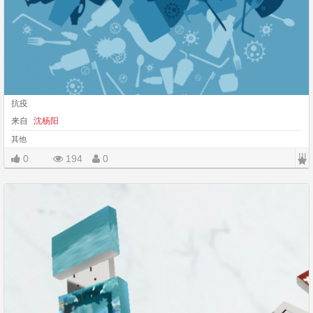
抗疫
来自
沈杨阳
其他
|||
0
194
0