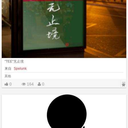
"TEE"无止境
来自
Spelunk
其他
|||
0
164
0