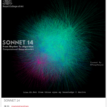
SONNET 14
来自
pangqiaojian