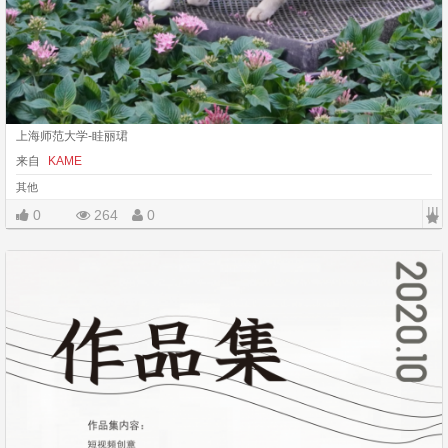
上海师范大学-眭丽珺
来自
KAME
其他
|||
0
264
0