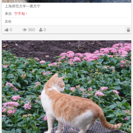
上海师范大学—窦天宁
来自
宁不知丶
其他
|||
0
360
0