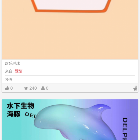
欢乐球球
来自
槑陌
其他
|||
0
240
0