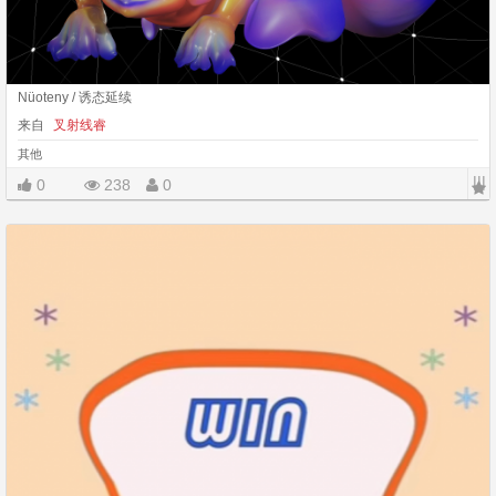
Nüoteny / 诱态延续
来自
叉射线睿
其他
|||
0
238
0