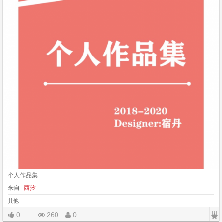
个人作品集
来自
西汐
其他
|||
0
260
0