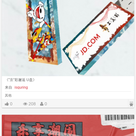
《”京“彩邂逅 U盘》
来自
isquring
其他
|||
0
208
0