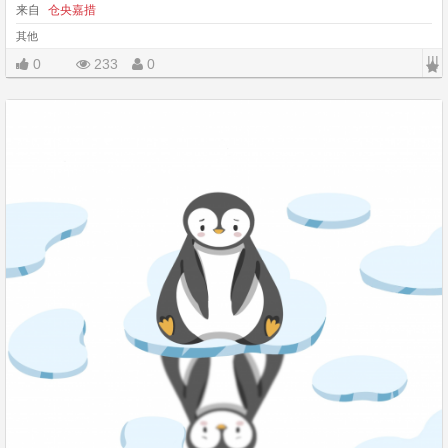
来自
仓央嘉措
其他
|||
0
233
0