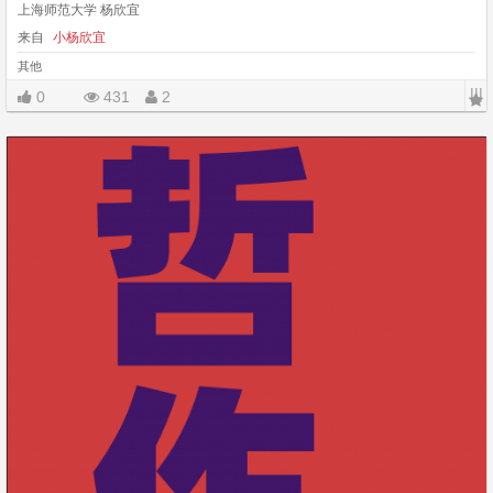
上海师范大学 杨欣宜
来自
小杨欣宜
其他
|||
0
431
2