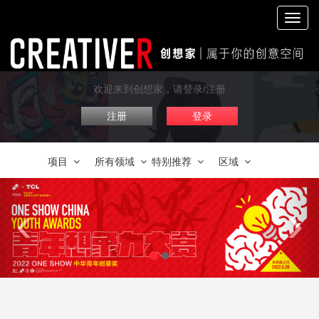
切
换
导
航
欢迎来到创想家，请登录/注册
注册
登录
项目
所有领域
特别推荐
区域
‹
›