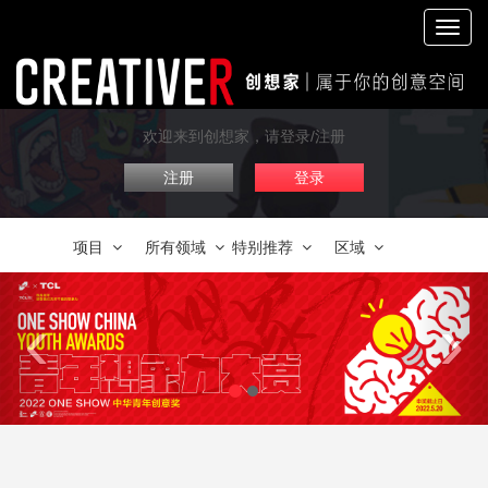
切
换
导
航
欢迎来到创想家，请登录/注册
注册
登录
项目
所有领域
特别推荐
区域
‹
›