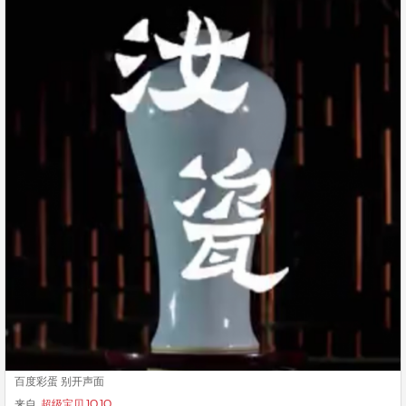
百度彩蛋 别开声面
来自
超级宝贝JOJO