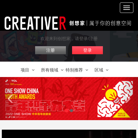
切
换
导
航
欢迎来到创想家，请登录/注册
注册
登录
项目
所有领域
特别推荐
区域
‹
›