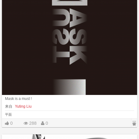
Mask is a must !
来自
Yuting Liu
平面
|||
0
288
0