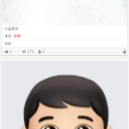
公益星空
来自
宙斯
插画
|||
0
275
0