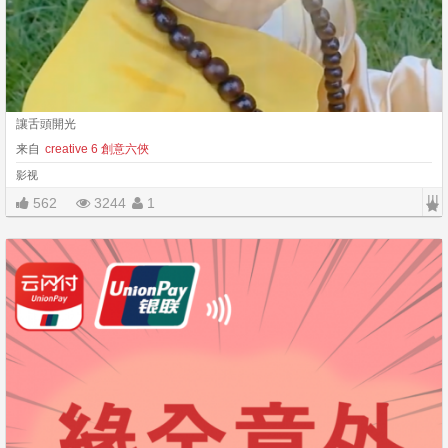
讓舌頭開光
来自
creative 6 創意六俠
影视
|||
562
3244
1