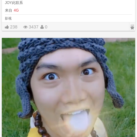
JOY此联系
来自
4G
影视
|||
238
3437
0