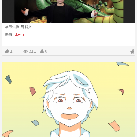
格帝集團-鄭智文
来自
devin
|||
1
311
0