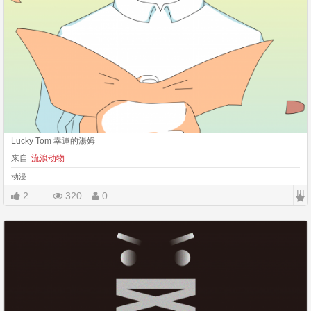
Lucky Tom 幸運的湯姆
来自
流浪动物
动漫
|||
2
320
0