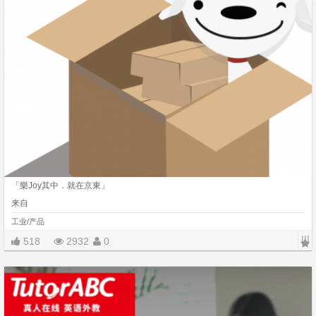
「樂Joy其中．就在京東」
来自
工业/产品
|||
518
2932
0