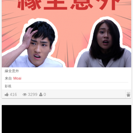
緣全意外
来自
Moai
影视
|||
416
3299
0