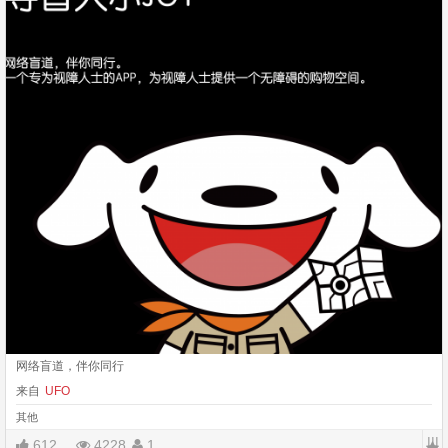
网络盲道，伴你同行
来自
UFO
其他
|||
612
4228
1