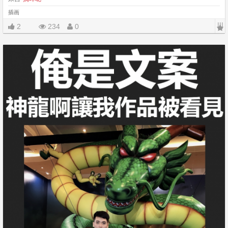
插画
|||
2
234
0