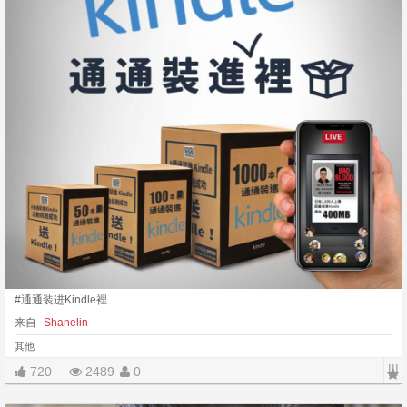
#通通装进Kindle裡
来自
Shanelin
其他
|||
720
2489
0