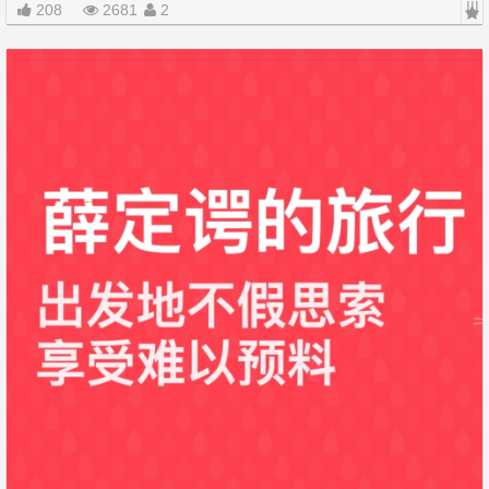
|||
208
2681
2