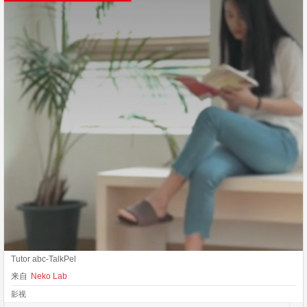
Tutor abc-TalkPel
来自
Neko Lab
影视