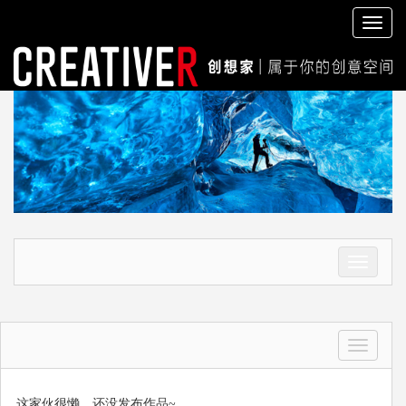
切
换
导
航
切
换
导
航
切
换
导
航
这家伙很懒，还没发布作品~