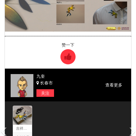
赞一下
九奎
长春市
查看更多
关注
信息
‹
›
吉祥航空青鸾翔凤文创产品