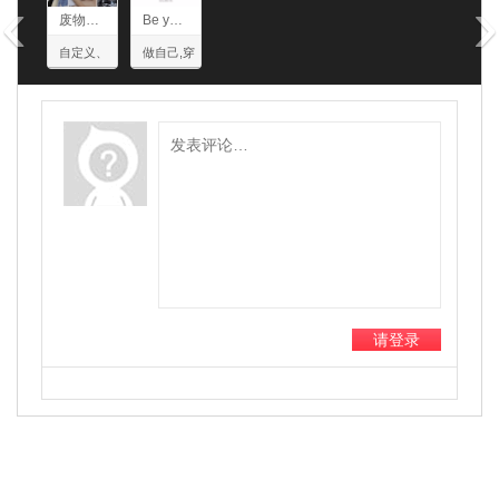
‹
›
废物美学
Be yourself
自定义、
做自己,穿
无限可
什么就是
能、废物
什么
改造、二
次利用
请登录